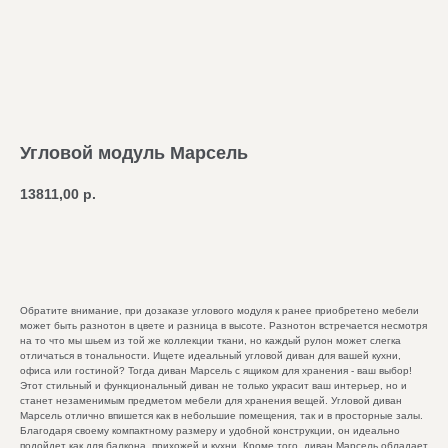
Угловой модуль Марсель
13811,00
р.
Добавить в корзину
Обратите внимание, при дозаказе углового модуля к ранее приобретено мебели
может быть разнотон в цвете и разница в высоте. Разнотон встречается несмотря
на то что мы шьем из той же коллекции ткани, но каждый рулон может слегка
отличаться в тональности. Ищете идеальный угловой диван для вашей кухни,
офиса или гостиной? Тогда диван Марсель с ящиком для хранения - ваш выбор!
Этот стильный и функциональный диван не только украсит ваш интерьер, но и
станет незаменимым предметом мебели для хранения вещей. Угловой диван
Марсель отлично впишется как в небольшие помещения, так и в просторные залы.
Благодаря своему компактному размеру и удобной конструкции, он идеально
подойдет как для балкона, прихожей и кухни. Кроме того, диван Марсель обладает