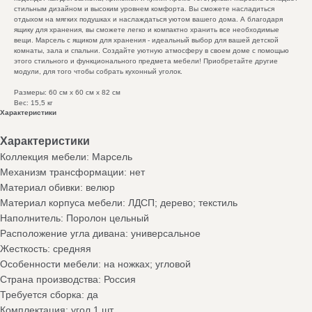
стильным дизайном и высоким уровнем комфорта. Вы сможете насладиться
отдыхом на мягких подушках и наслаждаться уютом вашего дома. А благодаря
ящику для хранения, вы сможете легко и компактно хранить все необходимые
вещи. Марсель с ящиком для хранения - идеальный выбор для вашей детской
комнаты, зала и спальни. Создайте уютную атмосферу в своем доме с помощью
этого стильного и функционального предмета мебели! Приобретайте другие
модули, для того чтобы собрать кухонный уголок.
Размеры: 60 см x 60 см x 82 см
Вес: 15,5 кг
Характеристики
Характеристики
Коллекция мебели: Марсель
Механизм трансформации: нет
Материал обивки: велюр
Материал корпуса мебели: ЛДСП; дерево; текстиль
Наполнитель: Поролон цельный
Расположение угла дивана: универсальное
Жесткость: средняя
Особенности мебели: на ножках; угловой
Страна производства: Россия
Требуется сборка: да
Комплектация: угол 1 шт.