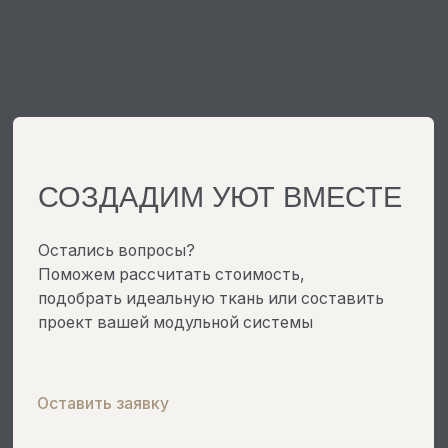
О КОМПАНИИ
КАТАЛОГ
ДИЗАЙНЕРАМ
ДОСТАВКА И ОПЛАТА
ОТЗЫВЫ
ГАРАНТИЯ
БЛОГ
ВОЗВРАТ
КОНТАКТЫ
МАРКЕТПЛЕЙСЫ
ДОКУМЕНТЫ
СЛУЖБА ЗАБОТЫ
АДРЕС ПРОИЗВОДСТВА:
Г. УЛЬЯНОВСК, 10 ИНЖЕНЕРНЫЙ ПРОЕЗД, 7
РЕЖИМ РАБОТЫ:
ЕЖЕДНЕВНО С 08:00 ДО 20:00 (МСК)
ИП Малышева И.А.
ИНН 710308560280
ОГРНИП 322730000036622