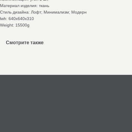
Материал изделия: ткань
Стиль дизайна: Лофт; Минимализм; Модерн
lwh: 640x640x310
Weight: 15500g
Смотрите также
СОЗДАДИМ УЮТ ВМЕСТЕ
Остались вопросы?
Поможем рассчитать стоимость,
подобрать идеальную ткань или составить
проект вашей модульной системы
Оставить заявку