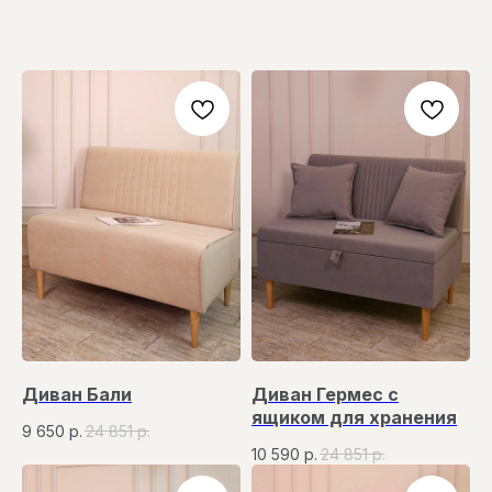
Диван Бали
Диван Гермес с
ящиком для хранения
9 650
р.
24 851
р.
10 590
р.
24 851
р.