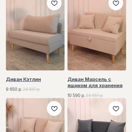
Диван Кэтлин
Диван Марсель с
ящиком для хранения
9 650
р.
24 851
р.
10 590
р.
24 851
р.
СОЗДАДИМ УЮТ ВМЕСТЕ
Остались вопросы?
Поможем рассчитать стоимость,
подобрать идеальную ткань или составить