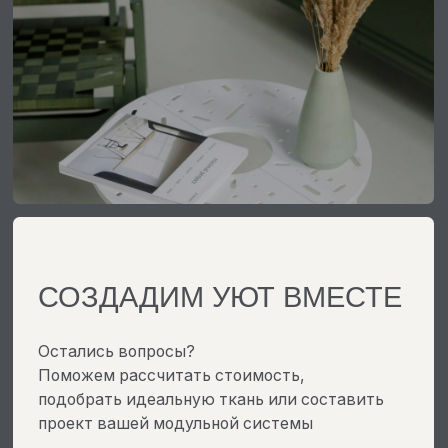
АДРЕС ПРОИЗВОДСТВА:
Г. УЛЬЯНОВСК, 10 ИНЖЕНЕРНЫЙ ПРОЕЗД, 7
РЕЖИМ РАБОТЫ:
ЕЖЕДНЕВНО С 08:00 ДО 20:00 (МСК)
ИП Малышева И.А.
ИНН 710308560280
ОГРНИП 322730000036622
Политика конфиденциальности
Договор публичной оферты
Согласие на публикацию отзывов
Согласие на получение рассылок
Согласие на обработку данных
Согласие на передачу данных
©2026 Все права защищены
Разработка сайта