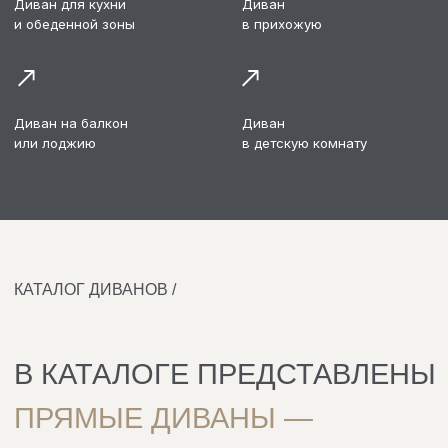
КАТАЛОГ ДИВАНОВ /
В КАТАЛОГЕ ПРЕДСТАВЛЕНЫ
ПРЯМЫЕ ДИВАНЫ —
УНИВЕРСАЛЬНЫЕ МОДЕЛИ
ДЛЯ ГОСТИНОЙ,
КУХНИ И ЗОН ОТДЫХА
Все диваны производятся из качественных
материалов: прочных каркасов и
износостойких тканей, рассчитанных на
ежедневную эксплуатацию.
Размеры и конфигурацию можно
адаптировать под особенности вашего
помещения.