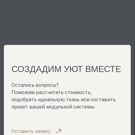
О КОМПАНИИ
КАТАЛОГ
ДИЗАЙНЕРАМ
ДОСТАВКА И ОПЛАТА
ОТЗЫВЫ
ГАРАНТИЯ
БЛОГ
ВОЗВРАТ
КОНТАКТЫ
МАРКЕТПЛЕЙСЫ
ДОКУМЕНТЫ
СЛУЖБА ЗАБОТЫ
АДРЕС ПРОИЗВОДСТВА:
Г. УЛЬЯНОВСК, 10 ИНЖЕНЕРНЫЙ ПРОЕЗД, 7
РЕЖИМ РАБОТЫ:
ЕЖЕДНЕВНО С 08:00 ДО 20:00 (МСК)
ИП Малышева И.А.
ИНН 710308560280
ОГРНИП 322730000036622