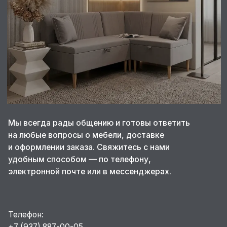
Мы всегда рады общению и готовы ответить
на любые вопросы о мебели, доставке
и оформлении заказа. Свяжитесь с нами
удобным способом — по телефону,
электронной почте или в мессенджерах.
Телефон:
+7 (937) 887-00-05
Электронная почта:
v-shop73@mail.ru
Адрес производства:
г. Ульяновск, 10 Инженерный проезд, 7
Режим работы:
Ежедневно с 08:00 до 20:00 (МСК)
МЫ В СОЦСЕТЯХ
НАШИ МАГАЗИНЫ